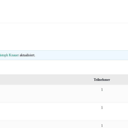
istoph Knauer
aktualisiert.
Teilnehmer
1
1
1