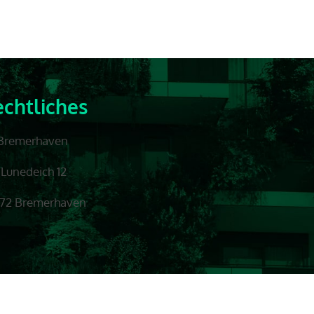
chtliches
 Bremerhaven
Lunedeich 12
72 Bremerhaven