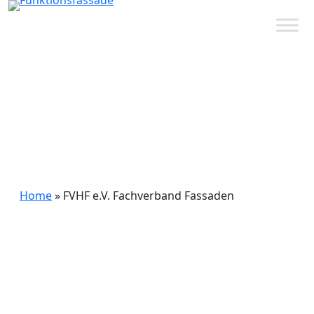
FVHF e.V.
Fachverband
Fassaden
Home
»
FVHF e.V. Fachverband Fassaden