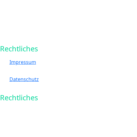
Rechtliches
Impressum
Datenschutz
Rechtliches
ttz Bremerhaven
Am Lunedeich 12
27572 Bremerhaven