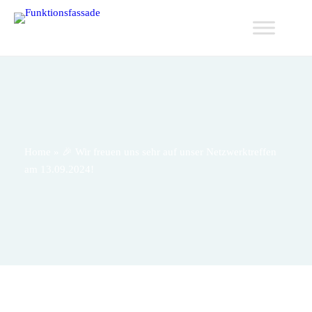
Home
»
🎉 Wir freuen uns sehr auf unser Netzwerktreffen
am 13.09.2024!